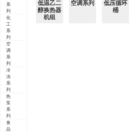
低温乙二
空调系列
低压循环
系
醇换热器
桶
列
其他定制系列
招聘岗位
机组
化
工
售后服务
系
列
空
调
系
列
冷
冻
系
列
热
泵
系
列
食
品