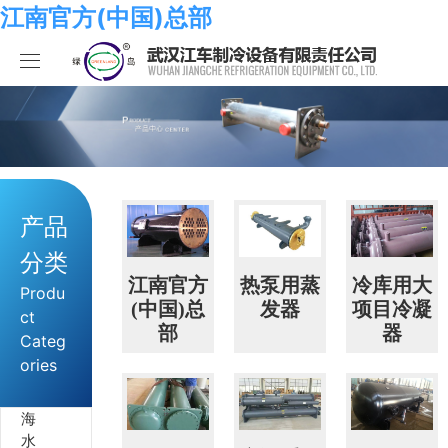
江南官方(中国)总部
江南官方(中国)总部
产品中心
关于我们
海水系列
产品
江南官方(中国)总部
化工系列
江南官方(中国)总部
分类
合作伙伴
空调系列
荣誉资质
江南官方(中国)总部
江南官方
热泵用蒸
冷库用大
Produ
(中国)总
发器
项目冷凝
ct
部
器
人员招聘
冷冻系列
发展历程
行业新闻
Categ
ories
江南官方(中国)总部
热泵系列
组织结构
业绩考核
海
食品系列
样本手册
员工发展
在线留言
水