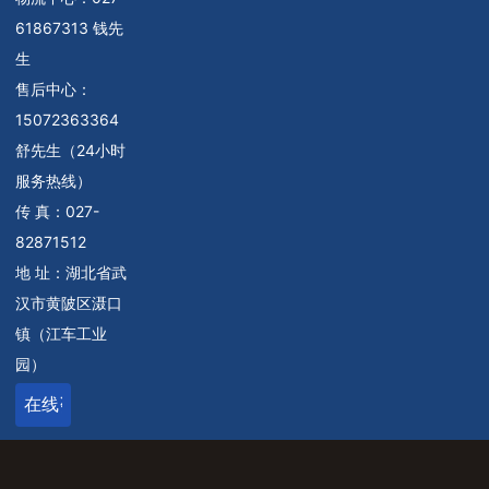
61867313 钱先
生
售后中心：
15072363364
舒先生（24小时
服务热线）
传 真：027-
82871512
地 址：湖北省武
汉市黄陂区滠口
镇（江车工业
园）
在线咨询