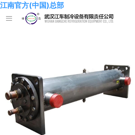
江南官方(中国)总部
江南官方(中国)总部
产品中心
关于我们
海水系列
江南官方(中国)总部
化工系列
江南官方(中国)总部
合作伙伴
空调系列
荣誉资质
江南官方(中国)总部
人员招聘
冷冻系列
发展历程
行业新闻
江南官方(中国)总部
热泵系列
组织结构
业绩考核
食品系列
样本手册
员工发展
在线留言